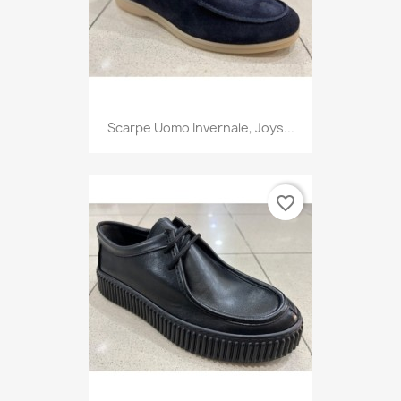
Scarpe Uomo Invernale, Joys...
favorite_border