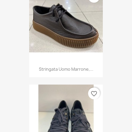
Stringata Uomo Marrone,...
favorite_border