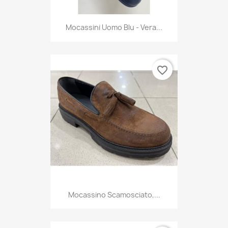
Mocassini Uomo Blu - Vera...
favorite_border
Mocassino Scamosciato,...