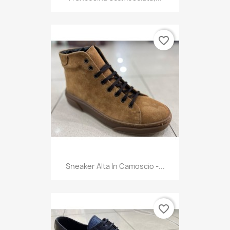
favorite_border
Sneaker Alta In Camoscio -...
favorite_border