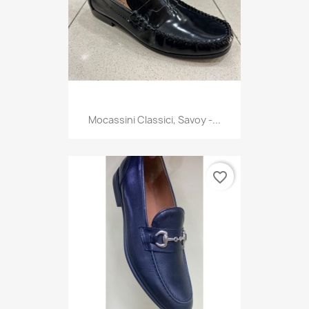
Mocassini Classici, Savoy -...
favorite_border