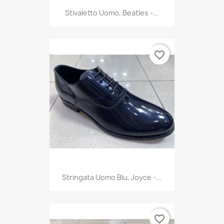
Stivaletto Uomo, Beatles -...
favorite_border
Stringata Uomo Blu, Joyce -...
favorite_border