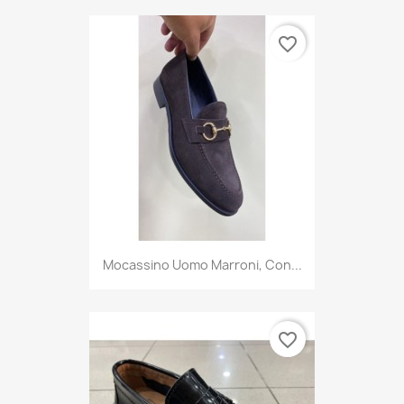
favorite_border
Mocassino Uomo Marroni, Con...
favorite_border