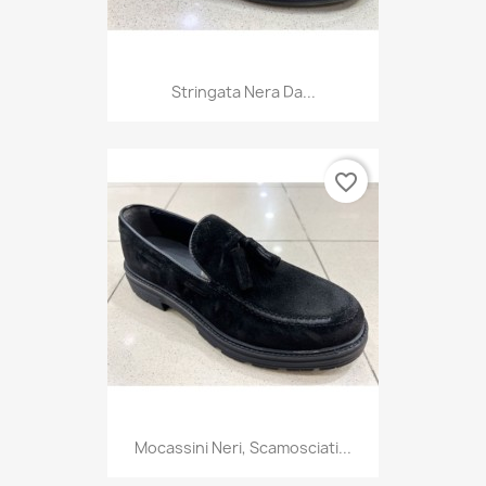
Stringata Nera Da...
favorite_border
Mocassini Neri, Scamosciati...