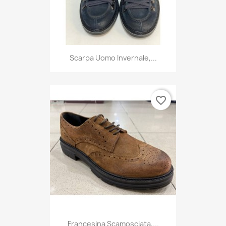
Scarpa Uomo Invernale,...
favorite_border
Francesina Scamosciata,...