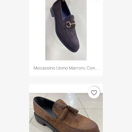
Mocassino Uomo Marroni, Con...
favorite_border