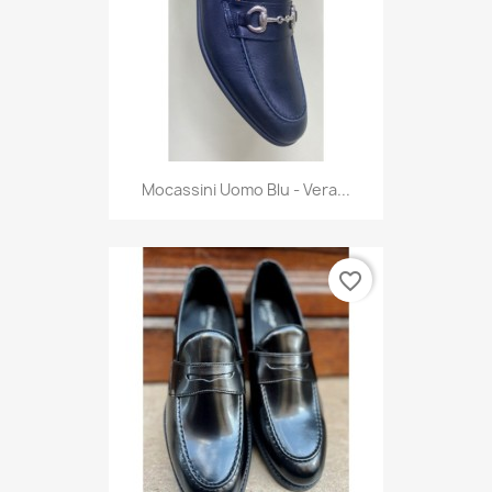
Mocassini Uomo Blu - Vera...
favorite_border