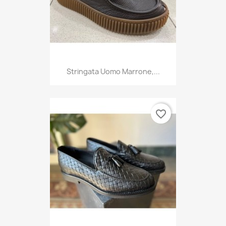
Stringata Uomo Marrone,...
favorite_border