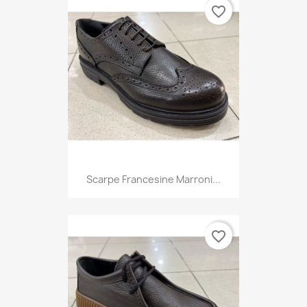
favorite_border
Scarpe Francesine Marroni...
favorite_border