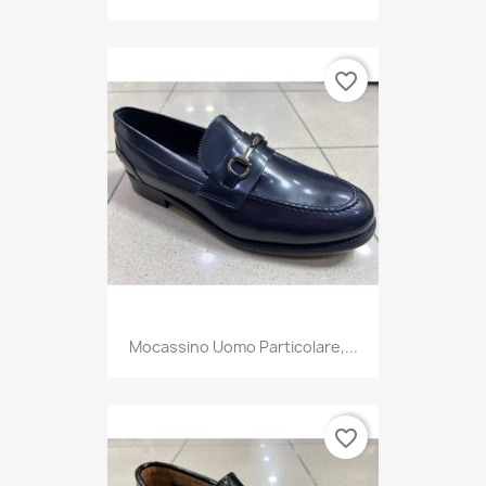
favorite_border
Mocassino Uomo Particolare,...
favorite_border