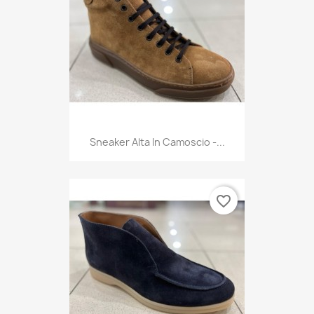
Sneaker Alta In Camoscio -...
favorite_border