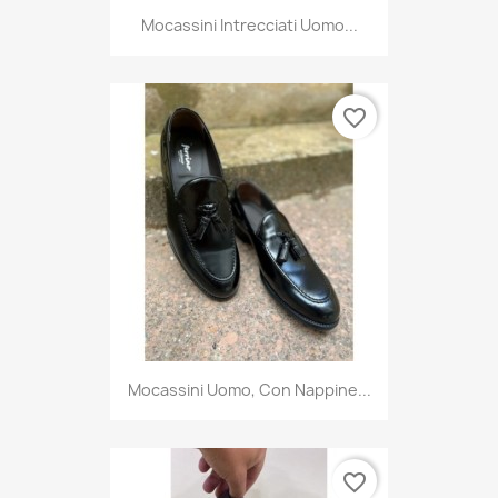
Mocassini Intrecciati Uomo...
favorite_border
Mocassini Uomo, Con Nappine...
favorite_border