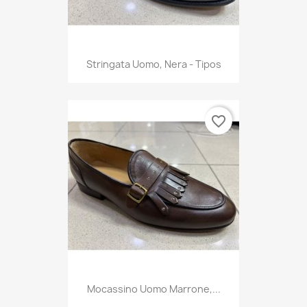
Stringata Uomo, Nera - Tipos
favorite_border
Mocassino Uomo Marrone,...