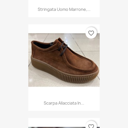
Stringata Uomo Marrone,...
favorite_border
Scarpa Allacciata In...
favorite_border