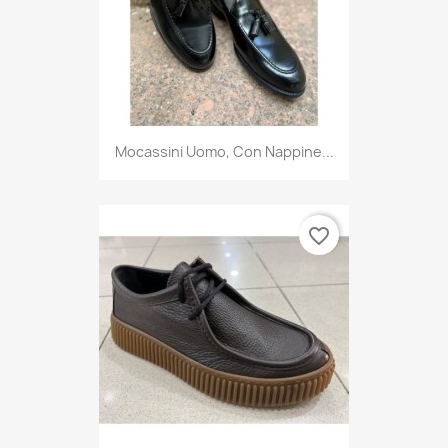
Mocassini Uomo, Con Nappine...
favorite_border