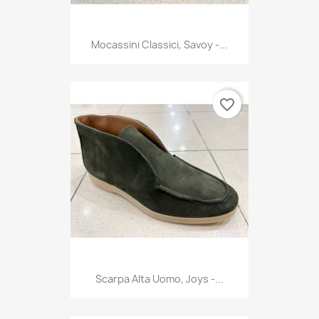
Mocassini Classici, Savoy -...
favorite_border
Scarpa Alta Uomo, Joys -...