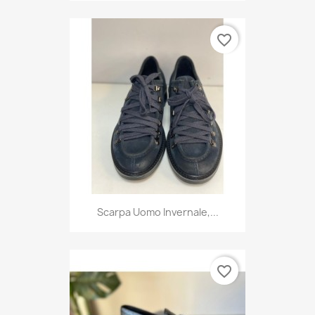
favorite_border
Scarpa Uomo Invernale,...
favorite_border