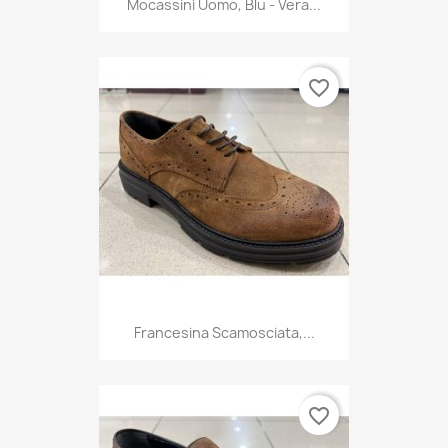
Mocassini Uomo, Blu - Vera...
favorite_border
Francesina Scamosciata,...
favorite_border