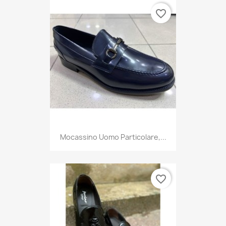
favorite_border
Mocassino Uomo Particolare,...
favorite_border