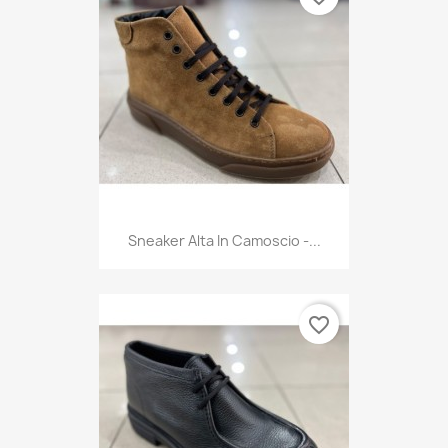
Sneaker Alta In Camoscio -...
favorite_border