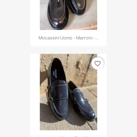
Mocassini Uomo - Marroni -...
favorite_border